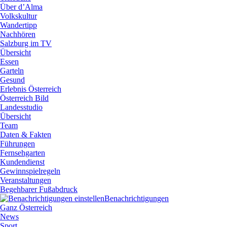
Über d’Alma
Volkskultur
Wandertipp
Nachhören
Salzburg im TV
Übersicht
Essen
Garteln
Gesund
Erlebnis Österreich
Österreich Bild
Landesstudio
Übersicht
Team
Daten & Fakten
Führungen
Fernsehgarten
Kundendienst
Gewinnspielregeln
Veranstaltungen
Begehbarer Fußabdruck
Benachrichtigungen
Ganz Österreich
News
Sport