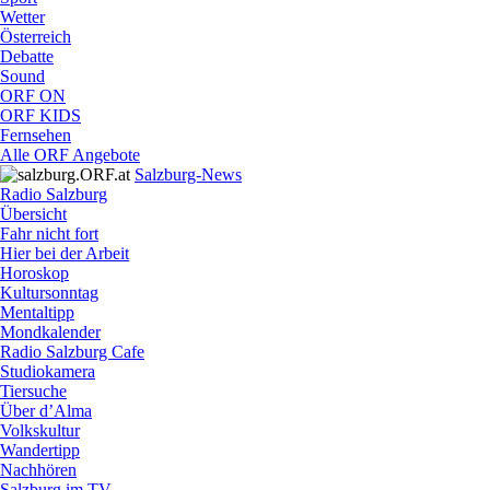
Wetter
Österreich
Debatte
Sound
ORF ON
ORF KIDS
Fernsehen
Alle ORF Angebote
Salzburg-News
Radio Salzburg
Übersicht
Fahr nicht fort
Hier bei der Arbeit
Horoskop
Kultursonntag
Mentaltipp
Mondkalender
Radio Salzburg Cafe
Studiokamera
Tiersuche
Über d’Alma
Volkskultur
Wandertipp
Nachhören
Salzburg im TV