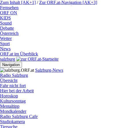
Zum Inhalt [AK+1]
/
Zur ORF.at-Navigation [AK+3]
Fernsehen
ORF ON
KIDS
Sound
Debatte
Österreich
Wetter
Sport
News
ORF.at im Überblick
salzburg
Navigation
Salzburg-News
Radio Salzburg
Übersicht
Fahr nicht fort
Hier bei der Arbeit
Horoskop
Kultursonntag
Mentaltipp
Mondkalender
Radio Salzburg Cafe
Studiokamera
Tiersuche