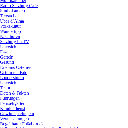
Mondkalender
Radio Salzburg Cafe
Studiokamera
Tiersuche
Über d’Alma
Volkskultur
Wandertipp
Nachhören
Salzburg im TV
Übersicht
Essen
Garteln
Gesund
Erlebnis Österreich
Österreich Bild
Landesstudio
Übersicht
Team
Daten & Fakten
Führungen
Fernsehgarten
Kundendienst
Gewinnspielregeln
Veranstaltungen
Begehbarer Fußabdruck