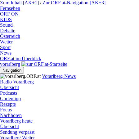
Zum Inhalt [AK+1]
/
Zur ORF.at-Navigation [AK+3]
Fernsehen
ORF ON
KIDS
Sound
Debatte
Österreich
Wetter
Sport
News
ORF.at im Überblick
vorarlberg
Navigation
Vorarlberg-News
Radio Vorarlberg
Übersicht
Podcasts
Gartentipp
Rezepte
Focus
Nachhören
Vorarlberg heute
Übersicht
Sendung verpasst
Vorarlberg Wetter